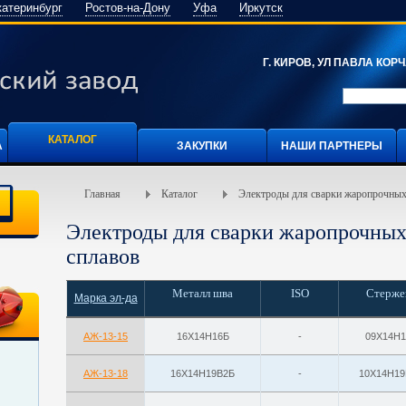
катеринбург
Ростов-на-Дону
Уфа
Иркутск
Г. КИРОВ, УЛ ПАВЛА КОРЧА
КАТАЛОГ
А
ЗАКУПКИ
НАШИ ПАРТНЕРЫ
Главная
Каталог
Электроды для сварки жаропрочных 
Электроды для сварки жаропрочных
сплавов
Металл шва
ISO
Стерже
Марка эл-да
АЖ-13-15
16Х14Н16Б
-
09Х14Н1
АЖ-13-18
16Х14Н19В2Б
-
10Х14Н19