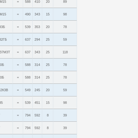
М15
=
588
410
20
89
М15
=
490
343
15
98
В3Б
=
539
353
20
78
В2ГБ
=
637
294
25
59
В7М3Т
=
637
343
25
118
0Б
=
588
314
25
78
0Б
=
588
314
25
78
2К3В
=
549
245
20
59
35
=
539
451
15
98
Т
=
794
592
8
39
Т
=
794
592
8
39