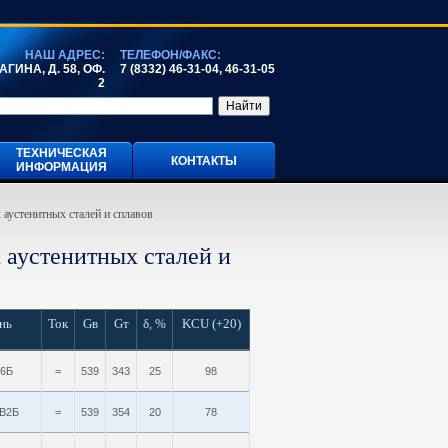
НАШ АДРЕС:
ТЕЛЕФОН/ФАКС:
ГИНА, Д. 58, ОФ.
7 (8332) 46-31-04, 46-31-05
2
ТЕХНИЧЕСКАЯ
КОНТАКТЫ
ИНФОРМАЦИЯ
аустенитных сталей и сплавов
 аустенитных сталей и
нь
Ток
Gв
Gт
δ, %
KCU (+20)
6Б
=
539
343
25
98
В2Б
=
539
354
20
78