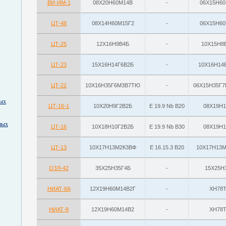
ВИ-ИМ-1
08Х20Н60М14В
-
06Х15Н60
ЦТ-48
08Х14Н60М15Г2
-
06Х15Н60
ЦТ-25
12Х16Н9В4Б
-
10Х15Н8
ЦТ-23
15Х16Н14Г6В2Б
-
10Х16Н14
ЦТ-22
10Х16Н35Г6М3В7ТЮ
-
06Х15Н35Г7
ных
ЦТ-16-1
10Х20Н9Г2В2Б
E 19.9 Nb B20
08Х19Н1
ных
ЦТ-16
10Х18Н10Г2В2Б
E 19.9 Nb B30
08Х19Н1
ЦТ-13
10Х17Н13М2К3ВФ
E 16.15.3 B20
10Х17Н13М
ОЗЛ-42
35Х25Н35Г4Б
-
15Х25Н
НИАТ-8А
12Х19Н60М14В2Г
-
ХН78
НИАТ-8
12Х19Н60М14В2
-
ХН78